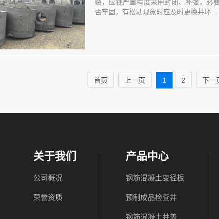
裂，应视严重程度采用封闭、补强，必
否牢固，有松动现象时应及时更换井环...
首页
上一页
1
2
下一
关于我们
产品中心
公司概况
钢筋混凝土变径板
荣誉资质
预制成品检查井
钢筋混凝土井盖