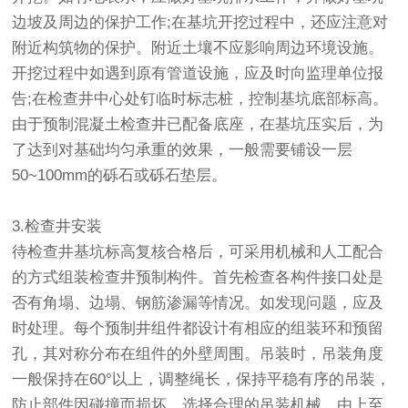
边坡及周边的保护工作;在基坑开挖过程中，还应注意对
附近构筑物的保护。附近土壤不应影响周边环境设施。
开挖过程中如遇到原有管道设施，应及时向监理单位报
告;在检查井中心处钉临时标志桩，控制基坑底部标高。
由于预制混凝土检查井已配备底座，在基坑压实后，为
了达到对基础均匀承重的效果，一般需要铺设一层
50~100mm的砾石或砾石垫层。
3.检查井安装
待检查井基坑标高复核合格后，可采用机械和人工配合
的方式组装检查井预制构件。首先检查各构件接口处是
否有角塌、边塌、钢筋渗漏等情况。如发现问题，应及
时处理。每个预制井组件都设计有相应的组装环和预留
孔，其对称分布在组件的外壁周围。吊装时，吊装角度
一般保持在60°以上，调整绳长，保持平稳有序的吊装，
防止部件因碰撞而损坏。选择合理的吊装机械，由上至