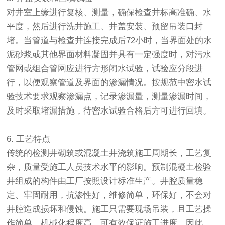
对井室上缘进行复核、测量，确保检查井标高准确、水
平度，然后进行洗井施工、井盖安装、预留吊装口封
堵。当管道与检查井连接完成后72小时，当界面处的水
泥砂浆或其他界面材料凝固并具有一定强度时，对污水
管网或组合管网应进行方形闭水试验，试验应分段进
行，以便观察管道及界面的渗漏情况。按规范中密水试
验技术要求观察渗漏点，记录渗漏量，测量渗漏时间，
及时采取堵漏措施，待密水试验合格后方可进行回填。
6. 工艺特点
传统的检测井砌筑或混凝土井浇筑施工周期长，工艺复
杂，质量受施工人员技术水平的影响。预制混凝土检验
井组成的构件由工厂按照设计标准生产。井腔质量稳
定、牢固耐用，抗渗性好，维修简单，环保好，不会对
井腔造成损坏和侵蚀。施工只需要现场吊装，且工艺操
作简单，机械化程度高，可有效保证施工进度。因此，